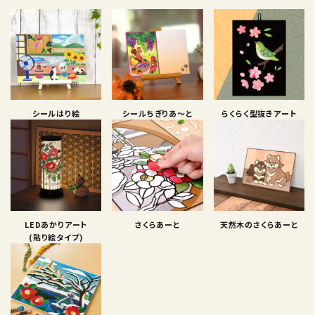
シールはり絵
シールちぎりあ〜と
らくらく型抜きアート
LEDあかりアート
さくらあーと
天然木のさくらあーと
(貼り絵タイプ)