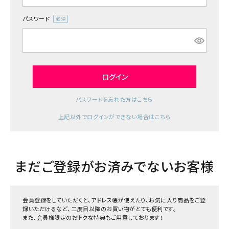
ジャンルで選ぶ
パスワード
(必
レビューを見る
須)
コーポレートサイト
実店舗案内
ログイン
デイサービス／
パスワードを忘れた方はこちら
介護施設関係の方へ
上記以外でログインができない場合はこちら
最新のチラシはこちら
お問い合わせ
まだご登録がお済みでないお客様
ACCOUNT MENU
ようこそ ゲスト 様
会員登録をしていただくと、アドレス帳が使えたり、お気に入り商品をご登
meeting_room
person
ログイン
録いただけるなど、二度目以降のお買い物がとても便利です。
会員登録
また、会員様限定のおトクな特典もご用意しております！