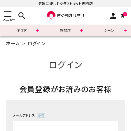
気軽に楽しむクラフトキット専門店
search
person
0
メニュー
作り方
難易度
シーン
ホーム
ログイン
まずはこちら
ショッピングガイド
ログイン
よくあるご質問
会員登録がお済みのお客様
すべての商品
新着商品
メールアドレス
診断チャート
(必
須)