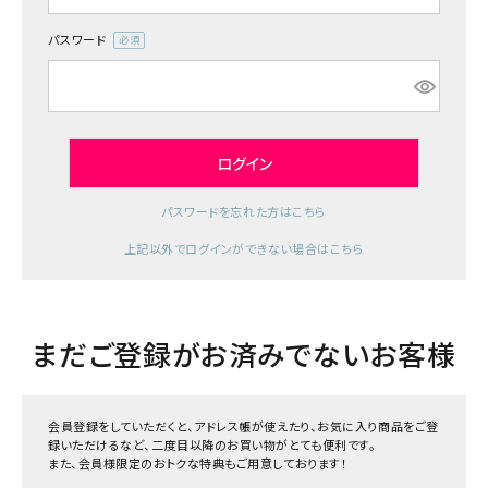
ジャンルで選ぶ
パスワード
(必
レビューを見る
須)
コーポレートサイト
実店舗案内
ログイン
デイサービス／
パスワードを忘れた方はこちら
介護施設関係の方へ
上記以外でログインができない場合はこちら
最新のチラシはこちら
お問い合わせ
まだご登録がお済みでないお客様
ACCOUNT MENU
ようこそ ゲスト 様
会員登録をしていただくと、アドレス帳が使えたり、お気に入り商品をご登
meeting_room
person
ログイン
録いただけるなど、二度目以降のお買い物がとても便利です。
会員登録
また、会員様限定のおトクな特典もご用意しております！