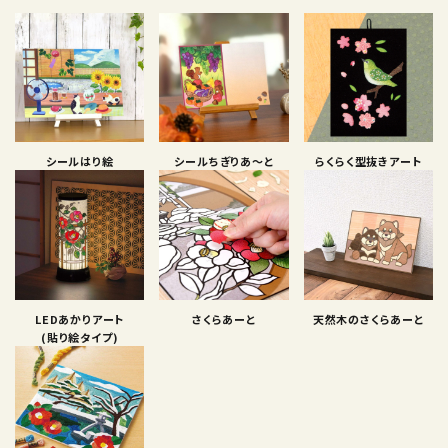
シールはり絵
シールちぎりあ〜と
らくらく型抜きアート
LEDあかりアート
さくらあーと
天然木のさくらあーと
(貼り絵タイプ)