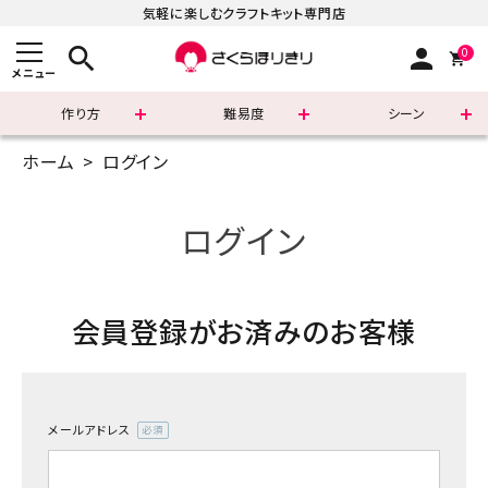
気軽に楽しむクラフトキット専門店
search
person
0
メニュー
作り方
難易度
シーン
ホーム
ログイン
まずはこちら
ショッピングガイド
ログイン
よくあるご質問
会員登録がお済みのお客様
すべての商品
新着商品
メールアドレス
診断チャート
(必
須)