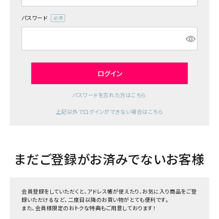
ジャンルで選ぶ
パスワード
(必
レビューを見る
須)
コーポレートサイト
実店舗案内
ログイン
デイサービス／
パスワードを忘れた方はこちら
介護施設関係の方へ
上記以外でログインができない場合はこちら
最新のチラシはこちら
お問い合わせ
まだご登録がお済みでないお客様
ACCOUNT MENU
ようこそ ゲスト 様
会員登録をしていただくと、アドレス帳が使えたり、お気に入り商品をご登
meeting_room
person
ログイン
録いただけるなど、二度目以降のお買い物がとても便利です。
会員登録
また、会員様限定のおトクな特典もご用意しております！