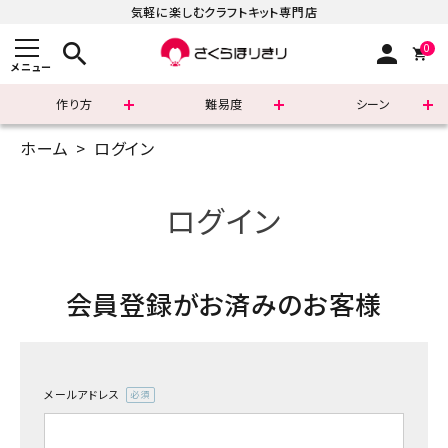
気軽に楽しむクラフトキット専門店
search
person
0
メニュー
作り方
難易度
シーン
ホーム
ログイン
まずはこちら
ショッピングガイド
ログイン
よくあるご質問
会員登録がお済みのお客様
すべての商品
新着商品
メールアドレス
診断チャート
(必
須)