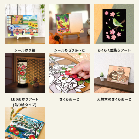
シールはり絵
シールちぎりあ〜と
らくらく型抜きアート
LEDあかりアート
さくらあーと
天然木のさくらあーと
(貼り絵タイプ)