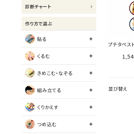
診断チャート
meeting_room
person
ログイン
会員登録
作り方で選ぶ
貼る
プチタペス
1,54
くるむ
きめこむ・なぞる
並び替え
組み立てる
くりかえす
つめ込む