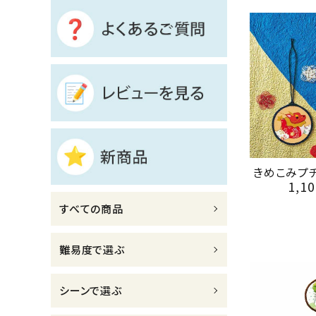
診断チャート
ジャンルで選ぶ
レビューを見る
コーポレートサイト
実店舗案内
きめこみプ
デイサービス／
1,10
介護施設関係の方へ
すべての商品
最新のチラシはこちら
お問い合わせ
難易度で選ぶ
ACCOUNT MENU
シーンで選ぶ
ようこそ ゲスト 様