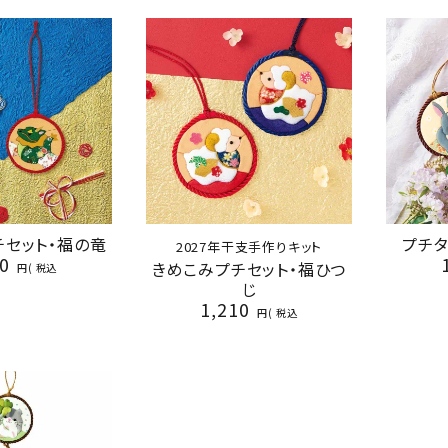
チセット・福の竜
プチタ
2027年干支手作りキット
0
きめこみプチセット・福ひつ
税込
じ
1,210
税込