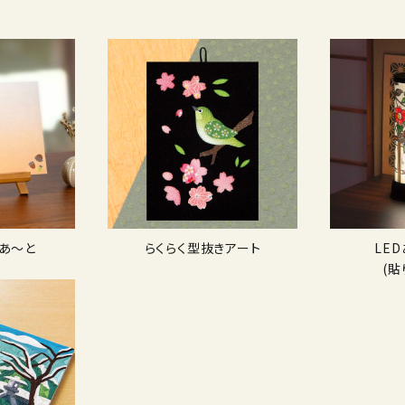
あ〜と
らくらく型抜きアート
LE
(貼