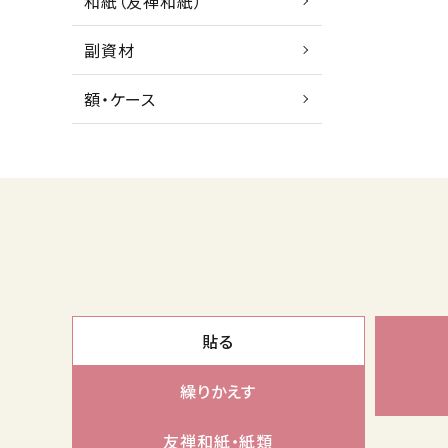
和紙（友禅和紙）
副資材
額・ケース
貼る
繰りかえす
友禅和紙・紙類