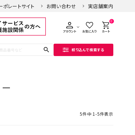
ーポレートサイト
お問い合わせ
実店舗案内
0
アカウント
お気に入り
カート
search
絞り込んで検索する
リー
5
件中
1
-
5
件表示