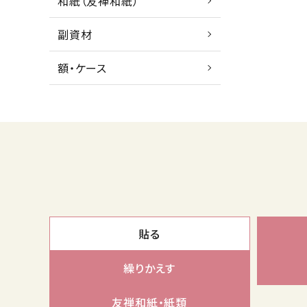
和紙（友禅和紙）
副資材
額・ケース
貼る
繰りかえす
友禅和紙・紙類