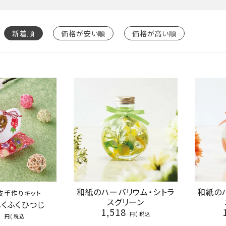
新着順
価格が安い順
価格が高い順
和紙のハーバリウム・シトラ
和紙の
干支手作りキット
スグリーン
ふくふくひつじ
1,518
0
税込
税込