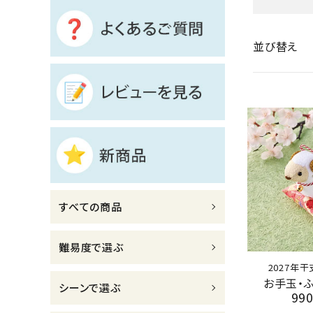
診断チャート
並び替え
ジャンルで選ぶ
レビューを見る
コーポレートサイト
実店舗案内
デイサービス／
介護施設関係の方へ
すべての商品
最新のチラシはこちら
お問い合わせ
難易度で選ぶ
2027年
お手玉・
ACCOUNT MENU
シーンで選ぶ
99
ようこそ ゲスト 様