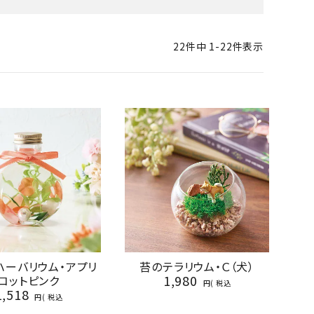
22
件中
1
-
22
件表示
ハーバリウム・アプリ
苔のテラリウム・Ｃ（犬）
1,980
コットピンク
税込
1,518
税込