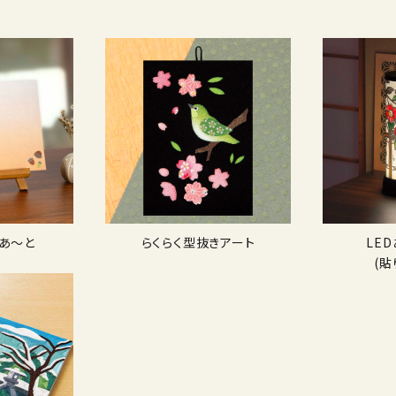
あ〜と
らくらく型抜きアート
LE
(貼