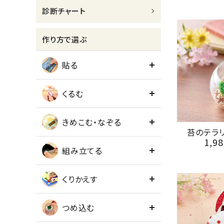
診断チャート
meeting_room
person
ログイン
会員登録
作り方で選ぶ
貼る
くるむ
きめこむ・なぞる
苔のテラリ
1,98
組み立てる
くりかえす
つめ込む