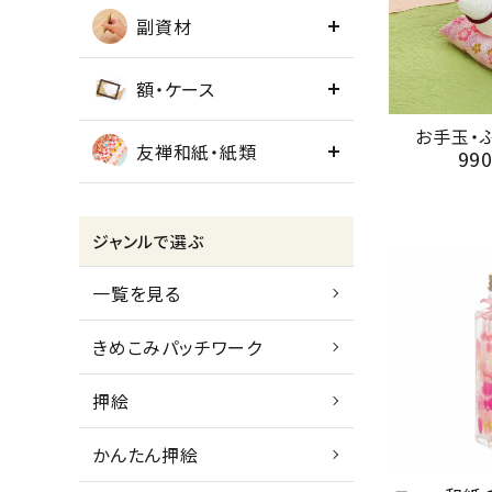
副資材
額・ケース
お手玉・
友禅和紙・紙類
99
ジャンルで選ぶ
一覧を見る
きめこみパッチワーク
押絵
かんたん押絵