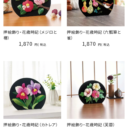
押絵飾り・花歳時記（メジロと
押絵飾り・花歳時記（六瓢箪と
椿）
雀）
1,870
1,870
税込
税込
押絵飾り・花歳時記（カトレア）
押絵飾り・花歳時記（芙蓉）