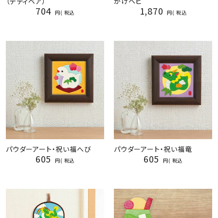
（テディベア）
かけヘビ
704
1,870
税込
税込
パウダーアート・祝い福へび
パウダーアート・祝い福竜
605
605
税込
税込