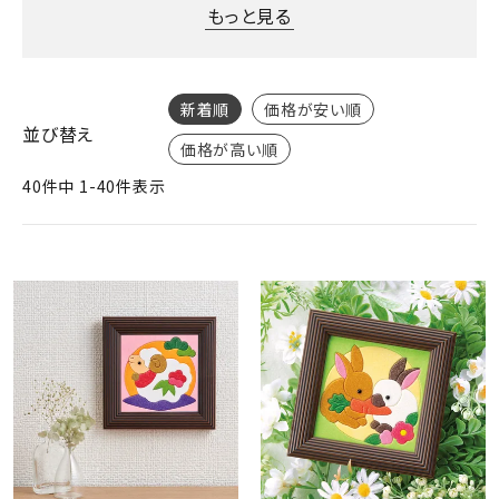
ジャンルで選ぶ
もっと見る
レビューを見る
新着順
価格が安い順
コーポレートサイト
並び替え
価格が高い順
実店舗案内
40
件中
1
-
40
件表示
デイサービス／
介護施設関係の方へ
最新のチラシはこちら
お問い合わせ
ACCOUNT MENU
ようこそ ゲスト 様
meeting_room
person
ログイン
会員登録