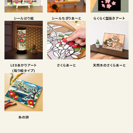
シールはり絵
シールちぎりあ〜と
らくらく型抜きアート
LEDあかりアート
さくらあーと
天然木のさくらあーと
(貼り絵タイプ)
糸の詩