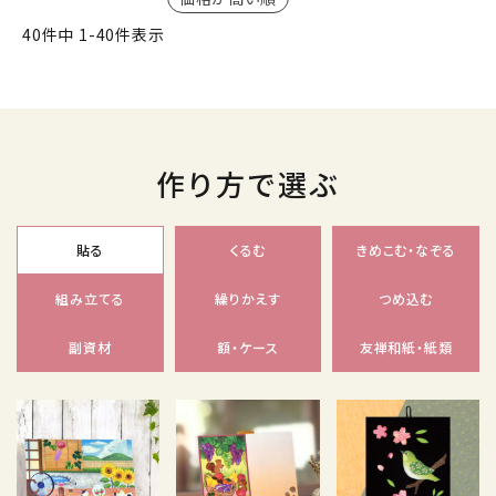
40
件中
1
-
40
件表示
作り方で選ぶ
貼る
くるむ
きめこむ・なぞる
組み立てる
繰りかえす
つめ込む
副資材
額・ケース
友禅和紙・紙類