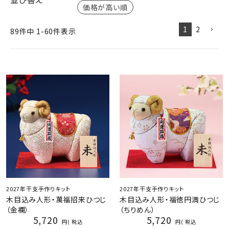
価格が高い順
1
2
89
件中
1
-
60
件表示
2027年干支手作りキット
2027年干支手作りキット
木目込み人形・萬福招来ひつじ
木目込み人形・福徳円満ひつじ
（金襴）
（ちりめん）
5,720
5,720
税込
税込