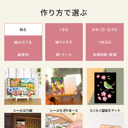
作り方で選ぶ
貼る
くるむ
きめこむ・なぞる
組み立てる
繰りかえす
つめ込む
副資材
額・ケース
友禅和紙・紙類
シールはり絵
シールちぎりあ〜と
らくらく型抜きアート