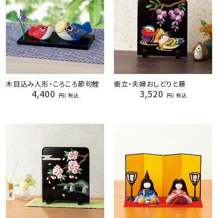
木目込み人形・ころころ節句鯉
衝立・夫婦おしどりと藤
4,400
3,520
税込
税込