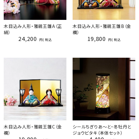
木目込み人形・雅親王雛A（正
木目込み人形・雅親王雛B（金
絹）
襴）
24,200
19,800
税込
税込
木目込み人形・雅親王雛C（金
シールちぎりあ～と・冬牡丹と
襴）
ジョウビタキ（本体セット）