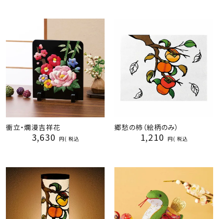
衝立・爛漫吉祥花
郷愁の柿（絵柄のみ）
3,630
1,210
税込
税込