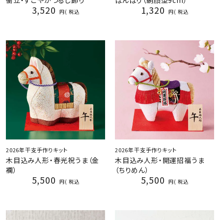
衝立・すこやかつるし飾り
ぼんぼり（朝顔型9cm）
3,520
1,320
税込
税込
2026年干支手作りキット
2026年干支手作りキット
木目込み人形・春光祝うま（金
木目込み人形・開運招福うま
襴）
（ちりめん）
5,500
5,500
税込
税込