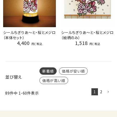
シールちぎりあ～と・桜とメジロ
シールちぎりあ～と・桜とメジロ
（本体セット）
（絵柄のみ）
4,400
1,518
税込
税込
新着順
価格が安い順
並び替え
価格が高い順
1
2
89
件中
1
-
60
件表示