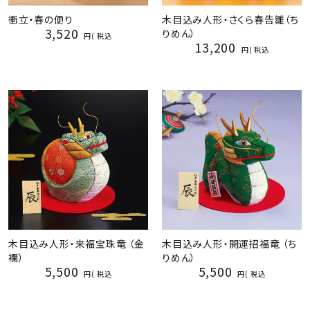
衝立・春の便り
木目込み人形・さくら春告雛（ち
3,520
りめん）
税込
13,200
税込
木目込み人形・来福宝珠竜 （金
木目込み人形・開運招福竜 （ち
襴）
りめん）
5,500
5,500
税込
税込