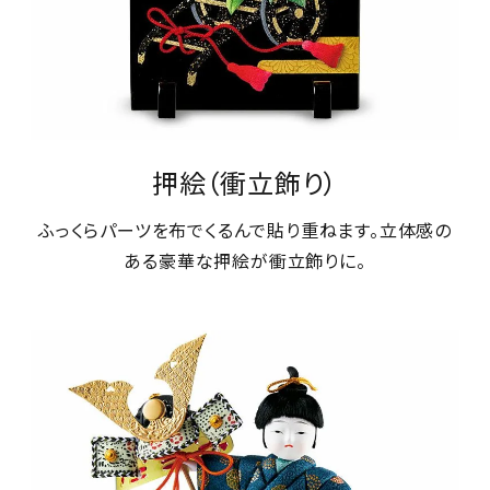
ジャンルで選ぶ
レビューを見る
コーポレートサイト
実店舗案内
押絵（衝立飾り）
デイサービス／
介護施設関係の方へ
ふっくらパーツを布でくるんで貼り重ねます。立体感の
ある豪華な押絵が衝立飾りに。
最新のチラシはこちら
お問い合わせ
ACCOUNT MENU
ようこそ ゲスト 様
meeting_room
person
ログイン
会員登録