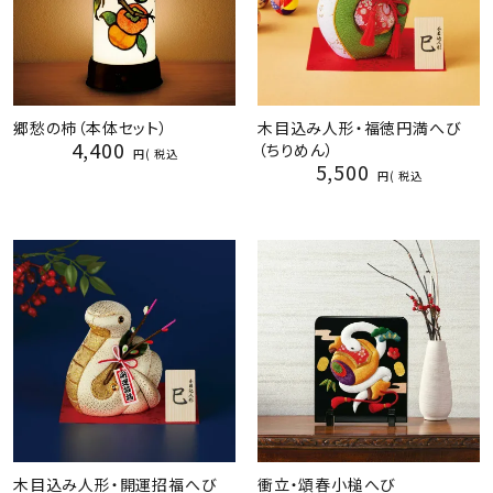
郷愁の柿（本体セット）
木目込み人形・福徳円満へび
4,400
（ちりめん）
税込
5,500
税込
木目込み人形・開運招福へび
衝立・頌春小槌へび