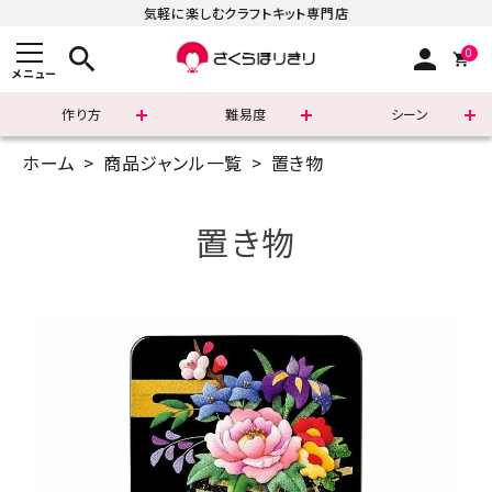
気軽に楽しむクラフトキット専門店
search
person
0
メニュー
作り方
難易度
シーン
ホーム
商品ジャンル一覧
置き物
まずはこちら
ショッピングガイド
置き物
よくあるご質問
すべての商品
新着商品
診断チャート