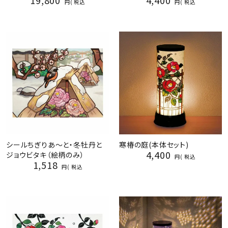
19,800
4,400
税込
税込
シールちぎりあ～と・冬牡丹と
寒椿の庭(本体セット)
4,400
ジョウビタキ（絵柄のみ）
税込
1,518
税込