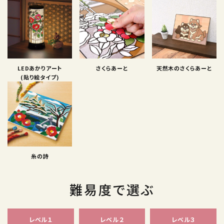
LEDあかりアート
さくらあーと
天然木のさくらあーと
(貼り絵タイプ)
糸の詩
難易度で選ぶ
レベル１
レベル２
レベル３