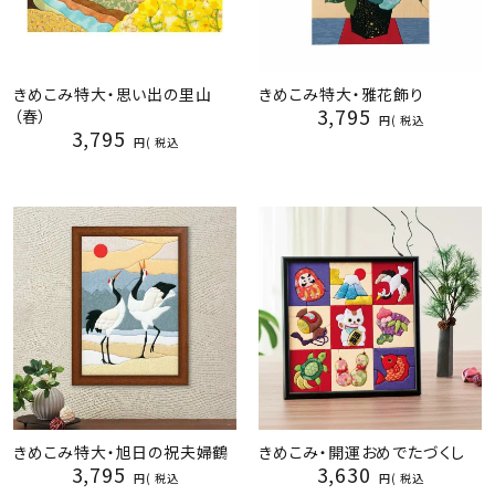
きめこみ特大・思い出の里山
きめこみ特大・雅花飾り
3,795
（春）
税込
3,795
税込
きめこみ特大・旭日の祝夫婦鶴
きめこみ・開運おめでたづくし
3,795
3,630
税込
税込