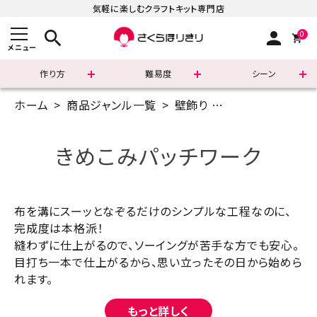
気軽に楽しむクラフトキット専門店
search
person
0
メニュー
作り方
難易度
シーン
ホーム
商品ジャンル一覧
壁飾り
きめこみパッチワ
まずはこちら
ショッピングガイド
きめこみパッチワーク
よくあるご質問
布を溝にスーッとなぞるだけのシンプルな工程なのに、
すべての商品
完成度は本格派！
縫わずに仕上がるので、ソーイングが苦手な方でも安心。
新着商品
目打ち一本で仕上がるから、思い立ったその日から始めら
れます。
診断チャート
もっと詳しく