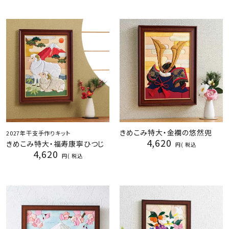
きめこみ特大・金襴の悠然兜
2027年干支手作りキット
4,620
きめこみ特大・福寿康寧ひつじ
税込
4,620
税込