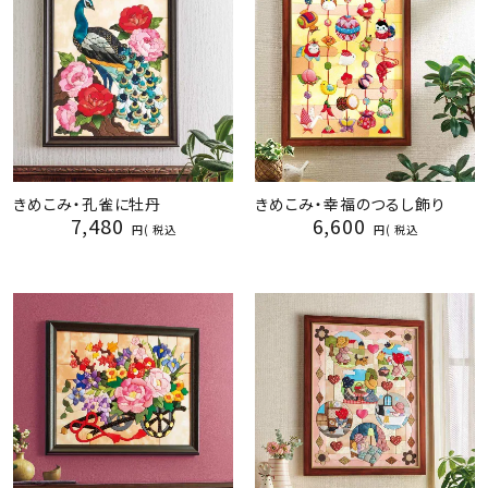
きめこみ・孔雀に牡丹
きめこみ・幸福のつるし飾り
7,480
6,600
税込
税込