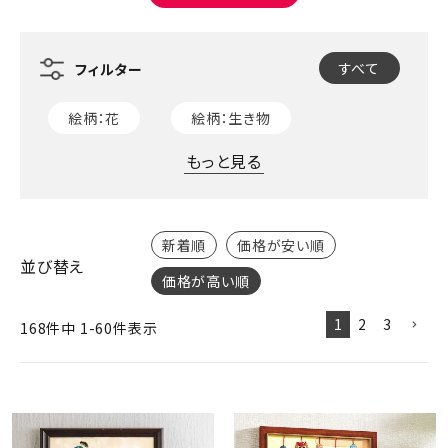
ジャンルで選ぶ
レビューを見る
すべて
コーポレートサイト
絵柄：花
絵柄：生き物
実店舗案内
もっと見る
デイサービス／
介護施設関係の方へ
最新のチラシはこちら
新着順
価格が安い順
並び替え
お問い合わせ
価格が高い順
1
2
3
168
件中
1
-
60
件表示
ACCOUNT MENU
ようこそ ゲスト 様
meeting_room
person
ログイン
会員登録