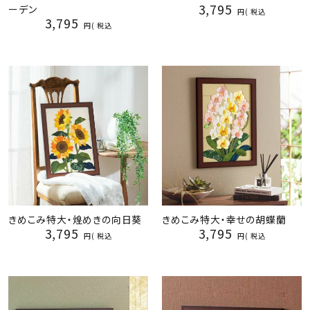
3,795
ーデン
税込
3,795
税込
きめこみ特大・煌めきの向日葵
きめこみ特大・幸せの胡蝶蘭
3,795
3,795
税込
税込