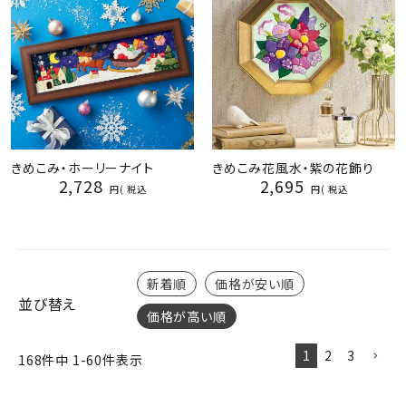
きめこみ・ホーリーナイト
きめこみ花風水・紫の花飾り
2,728
2,695
税込
税込
新着順
価格が安い順
並び替え
価格が高い順
1
2
3
168
件中
1
-
60
件表示