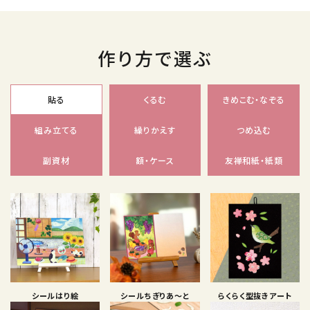
作り方で選ぶ
貼る
くるむ
きめこむ・なぞる
組み立てる
繰りかえす
つめ込む
副資材
額・ケース
友禅和紙・紙類
シールはり絵
シールちぎりあ〜と
らくらく型抜きアート