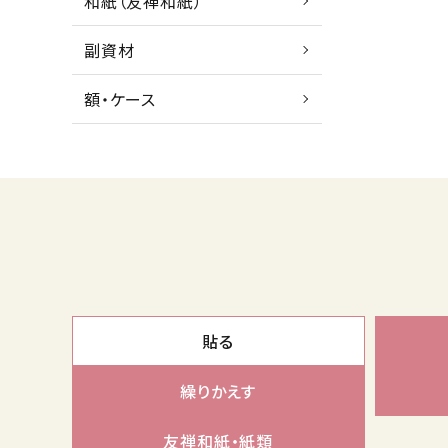
和紙（友禅和紙）
副資材
額・ケース
貼る
繰りかえす
友禅和紙・紙類