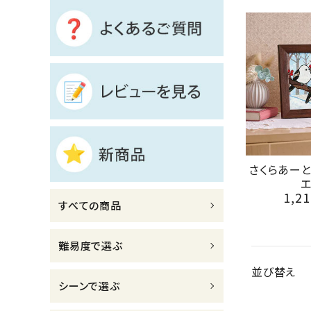
診断チャート
ジャンルで選ぶ
レビューを見る
コーポレートサイト
実店舗案内
さくらあー
デイサービス／
介護施設関係の方へ
1,21
すべての商品
最新のチラシはこちら
お問い合わせ
難易度で選ぶ
並び替え
ACCOUNT MENU
シーンで選ぶ
ようこそ ゲスト 様