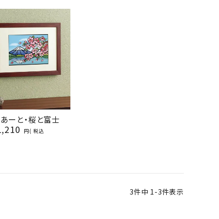
らあーと・桜と富士
1,210
税込
3
件中
1
-
3
件表示