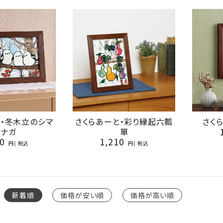
と・冬木立のシマ
さくらあーと・彩り縁起六瓢
さく
エナガ
箪
0
1,210
税込
税込
新着順
価格が安い順
価格が高い順