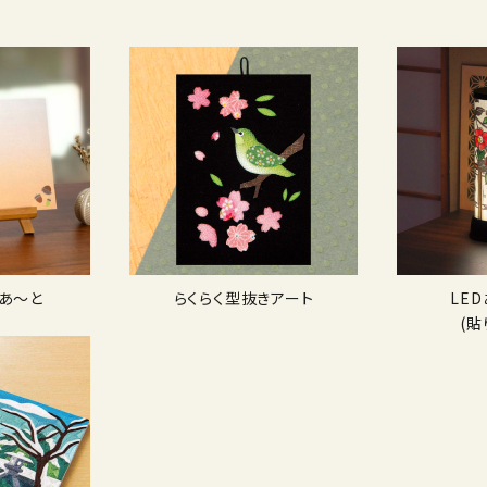
あ〜と
らくらく型抜きアート
LE
(貼