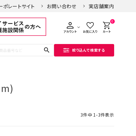
ーポレートサイト
お問い合わせ
実店舗案内
0
アカウント
お気に入り
カート
search
絞り込んで検索する
cm)
3
件中
1
-
3
件表示