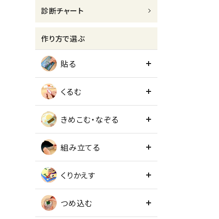
診断チャート
meeting_room
person
ログイン
会員登録
作り方で選ぶ
貼る
くるむ
きめこむ・なぞる
組み立てる
くりかえす
つめ込む