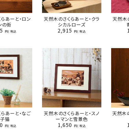
くらあーと・ロン
天然木のさくらあーと・クラ
天然木
ンの街
シカルローズ
5
2,915
税込
税込
くらあーと・なご
天然木のさくらあーと・スノ
天然木
み子猫
ーマンと雪景色
0
1,650
税込
税込