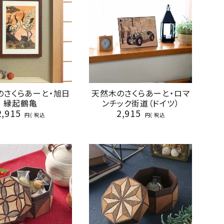
のさくらあーと・旭日
天然木のさくらあーと・ロマ
縁起鶴亀
ンチック街道（ドイツ）
2,915
2,915
税込
税込