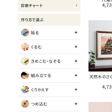
4,73
診断チャート
meeting_room
person
ログイン
会員登録
作り方で選ぶ
貼る
くるむ
きめこむ・なぞる
組み立てる
天然木のさ
4,73
くりかえす
つめ込む