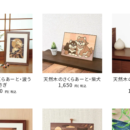
くらあーと・波う
天然木のさくらあーと・柴犬
天然木
1,650
さぎ
税込
0
税込