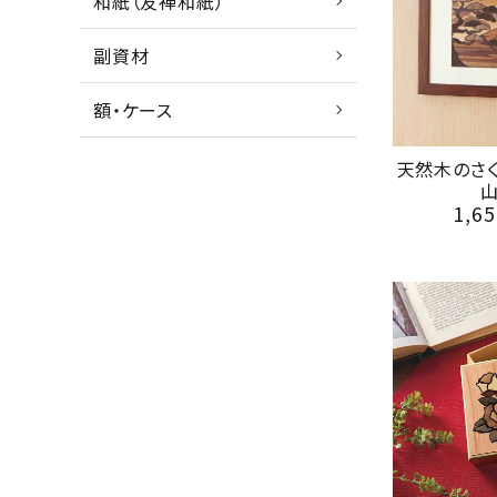
和紙（友禅和紙）
副資材
額・ケース
天然木のさ
1,65