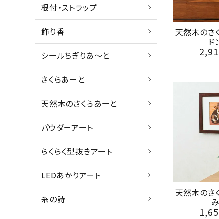
根付・ストラップ
飾り香
天然木のさ
ド
2,91
シールちぎりあ～と
さくらあーと
天然木のさくらあーと
パウダーアート
らくらく型抜きアート
LEDあかりアート
天然木のさ
糸の詩
1,65