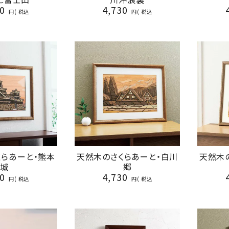
0
4,730
税込
税込
くらあーと・熊本
天然木のさくらあーと・白川
天然木
城
郷
0
4,730
税込
税込