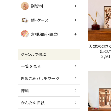
副資材
額・ケース
友禅和紙・紙類
天然木のさ
出の
ジャンルで選ぶ
2,91
一覧を見る
きめこみパッチワーク
押絵
かんたん押絵