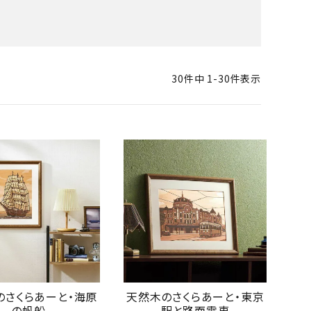
30
件中
1
-
30
件表示
のさくらあーと・海原
天然木のさくらあーと・東京
の帆船
駅と路面電車