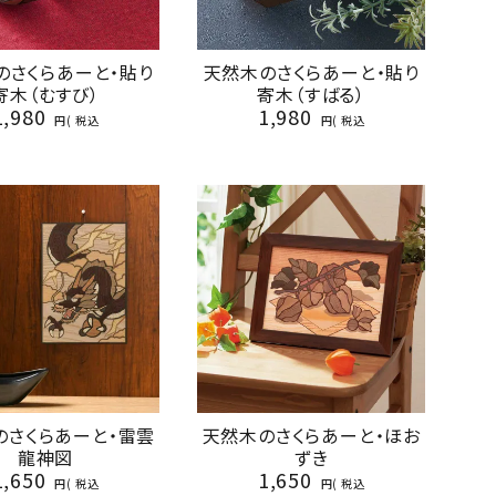
のさくらあーと・貼り
天然木のさくらあーと・貼り
寄木（むすび）
寄木（すばる）
1,980
1,980
税込
税込
のさくらあーと・雷雲
天然木のさくらあーと・ほお
龍神図
ずき
1,650
1,650
税込
税込