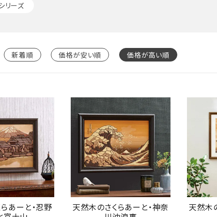
シリーズ
新着順
価格が安い順
価格が高い順
くらあーと・忍野
天然木のさくらあーと・神奈
天然木
と富士山
川沖浪裏