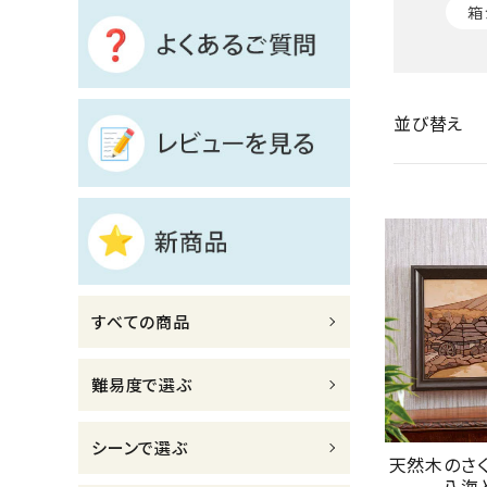
箱
診断チャート
ジャンルで選ぶ
並び替え
レビューを見る
コーポレートサイト
実店舗案内
デイサービス／
介護施設関係の方へ
すべての商品
最新のチラシはこちら
お問い合わせ
難易度で選ぶ
ACCOUNT MENU
シーンで選ぶ
天然木のさ
ようこそ ゲスト 様
八海