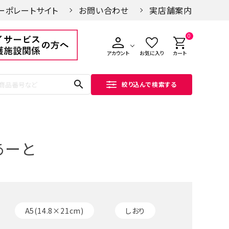
ーポレートサイト
お問い合わせ
実店舗案内
0
アカウント
お気に入り
カート
search
絞り込んで検索する
あーと
A5(14.8×21cm)
しおり