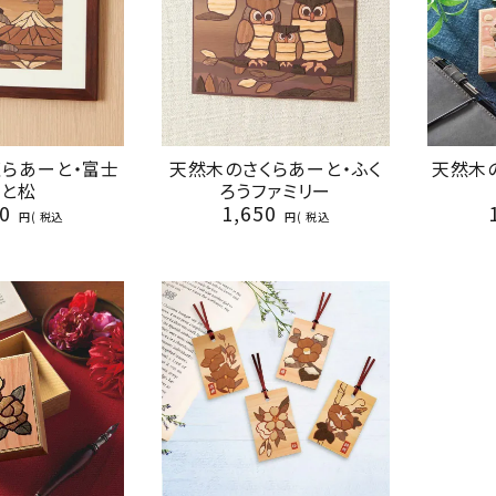
くらあーと・富士
天然木のさくらあーと・ふく
天然木
山と松
ろうファミリー
0
1,650
税込
税込