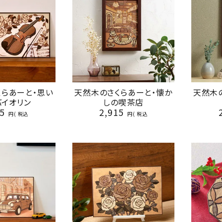
くらあーと・思い
天然木のさくらあーと・懐か
天然木
バイオリン
しの喫茶店
5
2,915
税込
税込