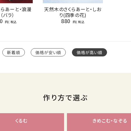
くらあーと・浪漫
天然木のさくらあーと・しお
（バラ）
り(四季の花)
0
880
税込
税込
新着順
価格が安い順
価格が高い順
作り方で選ぶ
くるむ
きめこむ・なぞる