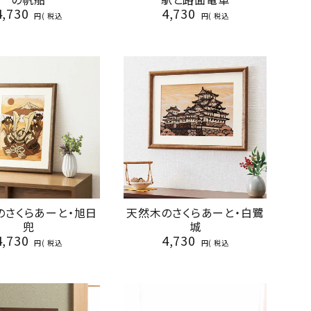
4,730
4,730
税込
税込
のさくらあーと・旭日
天然木のさくらあーと・白鷺
兜
城
4,730
4,730
税込
税込