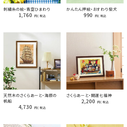
刺繍糸の絵・青空ひまわり
かんたん押絵・おすわり柴犬
1,760
990
税込
税込
天然木のさくらあーと・海原の
さくらあーと・開運七福神
2,200
帆船
税込
4,730
税込