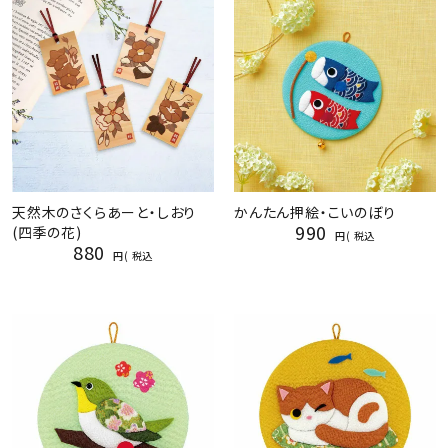
天然木のさくらあーと・しおり
かんたん押絵・こいのぼり
990
(四季の花)
税込
880
税込