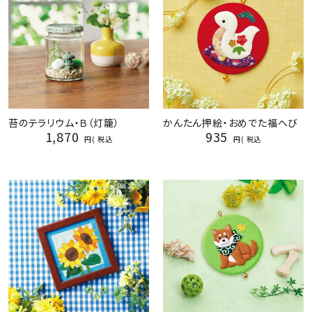
苔のテラリウム・Ｂ（灯籠）
かんたん押絵・おめでた福へび
1,870
935
税込
税込