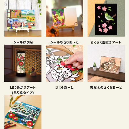
シールはり絵
シールちぎりあ〜と
らくらく型抜きアート
LEDあかりアート
さくらあーと
天然木のさくらあーと
(貼り絵タイプ)