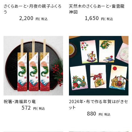
さくらあーと・月夜の親子ふくろ
天然木のさくらあーと・雷雲龍
う
神図
2,200
1,650
税込
税込
祝箸・満福昇り竜
2024年・布で作る年賀はがきセ
572
ット
税込
880
税込