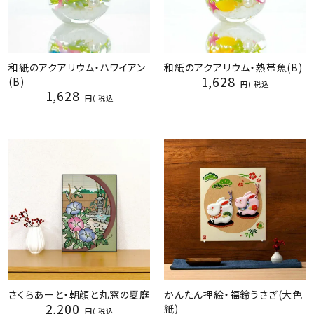
和紙のアクアリウム・ハワイアン
和紙のアクアリウム・熱帯魚(B)
1,628
(B)
税込
1,628
税込
さくらあーと・朝顔と丸窓の夏庭
かんたん押絵・福鈴うさぎ(大色
2,200
紙)
税込