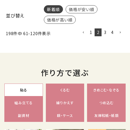
新着順
価格が安い順
並び替え
価格が高い順
1
2
3
4
198
件中
61
-
120
件表示
作り方で選ぶ
貼る
くるむ
きめこむ・なぞる
組み立てる
繰りかえす
つめ込む
副資材
額・ケース
友禅和紙・紙類