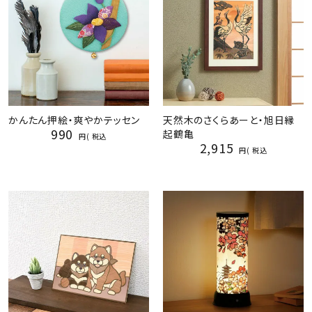
かんたん押絵・爽やかテッセン
天然木のさくらあーと・旭日縁
990
起鶴亀
税込
2,915
税込