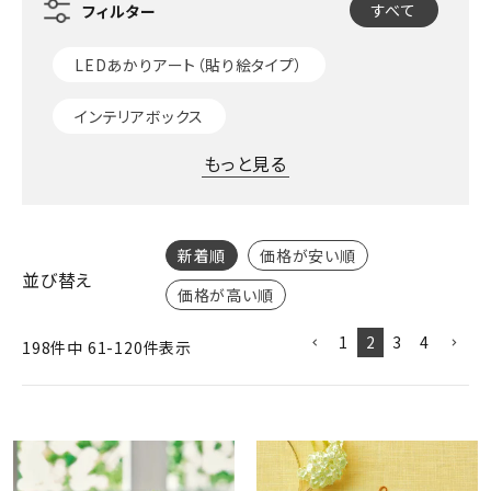
ジャンルで選ぶ
すべて
レビューを見る
LEDあかりアート（貼り絵タイプ）
インテリアボックス
コーポレートサイト
実店舗案内
もっと見る
デイサービス／
介護施設関係の方へ
新着順
価格が安い順
最新のチラシはこちら
並び替え
価格が高い順
お問い合わせ
1
2
3
4
198
件中
61
-
120
件表示
ACCOUNT MENU
ようこそ ゲスト 様
meeting_room
person
ログイン
会員登録