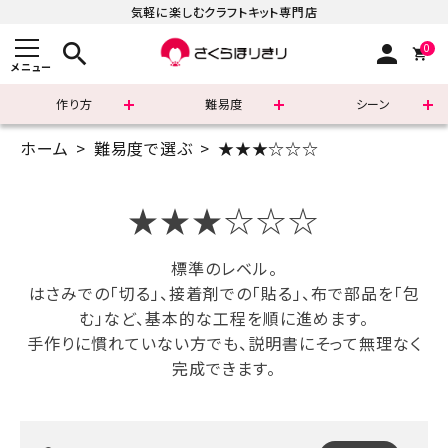
気軽に楽しむクラフトキット専門店
search
person
0
メニュー
作り方
難易度
シーン
ホーム
難易度で選ぶ
★★★☆☆☆
まずはこちら
ショッピングガイド
★★★☆☆☆
よくあるご質問
標準のレベル。
はさみでの「切る」、接着剤での「貼る」、布で部品を「包
すべての商品
む」など、基本的な工程を順に進めます。
手作りに慣れていない方でも、説明書にそって無理なく
新着商品
完成できます。
診断チャート