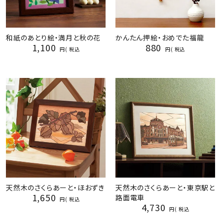
和紙のあとり絵・満月と秋の花
かんたん押絵・おめでた福龍
1,100
880
税込
税込
天然木のさくらあーと・ほおずき
天然木のさくらあーと・東京駅と
1,650
路面電車
税込
4,730
税込