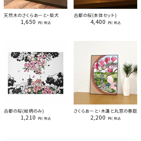
天然木のさくらあーと・柴犬
古都の桜(本体セット)
1,650
4,400
税込
税込
古都の桜(絵柄のみ)
さくらあーと・木蓮と丸窓の春庭
1,210
2,200
税込
税込