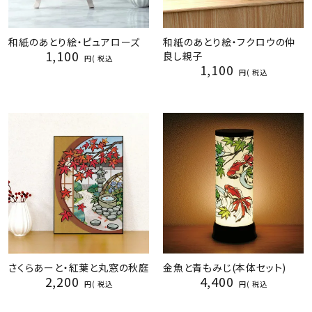
和紙のあとり絵・ピュアローズ
和紙のあとり絵・フクロウの仲
1,100
良し親子
税込
1,100
税込
さくらあーと・紅葉と丸窓の秋庭
金魚と青もみじ(本体セット)
2,200
4,400
税込
税込