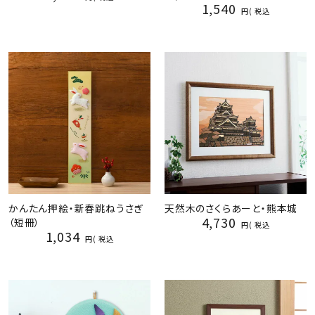
1,540
税込
かんたん押絵・新春跳ねうさぎ
天然木のさくらあーと・熊本城
4,730
（短冊）
税込
1,034
税込