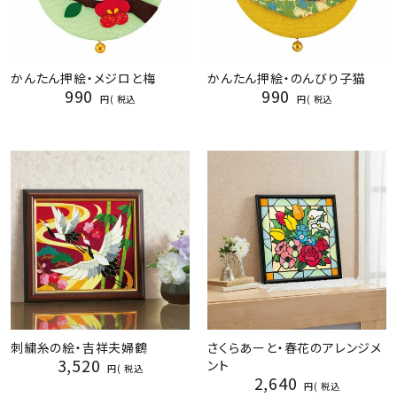
かんたん押絵・メジロと梅
かんたん押絵・のんびり子猫
990
990
税込
税込
刺繍糸の絵・吉祥夫婦鶴
さくらあーと・春花のアレンジメ
3,520
ント
税込
2,640
税込