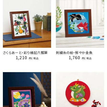
さくらあーと・彩り縁起六瓢箪
刺繍糸の絵・鮮やか金魚
1,210
1,760
税込
税込