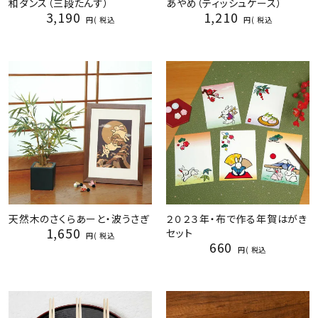
和ダンス（三段たんす）
あやめ（ティッシュケース）
3,190
1,210
税込
税込
天然木のさくらあーと・波うさぎ
２０２３年・布で作る年賀はがき
1,650
セット
税込
660
税込