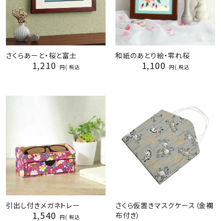
さくらあーと・桜と富士
和紙のあとり絵・零れ桜
1,210
1,100
税込
税込
引出し付きメガネトレー
さくら仮置きマスクケース（金襴
1,540
布付き）
税込