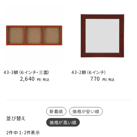
ジャンルで選ぶ
レビューを見る
コーポレートサイト
実店舗案内
デイサービス／
介護施設関係の方へ
43-3額（６インチ・三面）
43-2額（６インチ）
最新のチラシはこちら
2,640
770
税込
税込
お問い合わせ
ACCOUNT MENU
ようこそ ゲスト 様
新着順
価格が安い順
並び替え
価格が高い順
meeting_room
person
ログイン
会員登録
2
件中
1
-
2
件表示