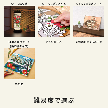
シールはり絵
シールちぎりあ〜と
らくらく型抜きアート
LEDあかりアート
さくらあーと
天然木のさくらあーと
(貼り絵タイプ)
糸の詩
難易度で選ぶ