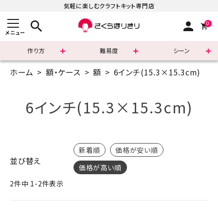
気軽に楽しむクラフトキット専門店
search
person
0
メニュー
作り方
難易度
シーン
ホーム
額・ケース
額
6インチ(15.3×15.3cm)
まずはこちら
ショッピングガイド
6インチ(15.3×15.3cm)
よくあるご質問
すべての商品
新着順
価格が安い順
並び替え
価格が高い順
新着商品
2
件中
1
-
2
件表示
診断チャート