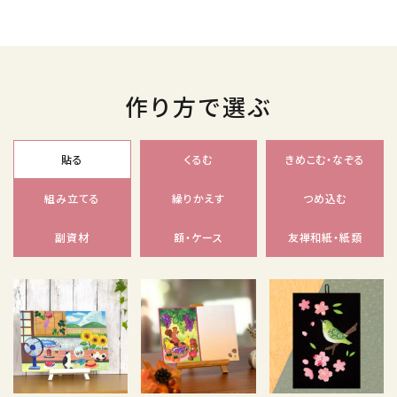
作り方で選ぶ
貼る
くるむ
きめこむ・なぞる
組み立てる
繰りかえす
つめ込む
副資材
額・ケース
友禅和紙・紙類